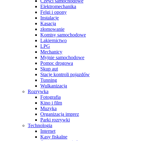
Części samochodowe
Elektromechanika
Felgi i opony
Instalacje
Kasacja
złomowanie
Komisy samochodowe
Lakiernictwo
LPG
Mechanicy
Myjnie samochodowe
Pomoc drogowa
Skup aut
Stacje kontroli pojazdów
Tunning
Wulkanizacja
Rozrywka
Fotografia
Kino i film
Muzyka
Organizacja imprez
Parki rozrywki
Technologia
Internet
Kasy fiskalne