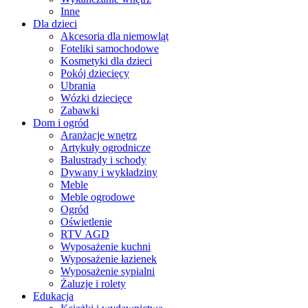
Inne
Dla dzieci
Akcesoria dla niemowląt
Foteliki samochodowe
Kosmetyki dla dzieci
Pokój dziecięcy
Ubrania
Wózki dziecięce
Zabawki
Dom i ogród
Aranżacje wnętrz
Artykuły ogrodnicze
Balustrady i schody
Dywany i wykładziny
Meble
Meble ogrodowe
Ogród
Oświetlenie
RTV AGD
Wyposażenie kuchni
Wyposażenie łazienek
Wyposażenie sypialni
Żaluzje i rolety
Edukacja