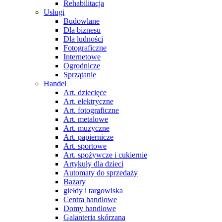
Rehabilitacja
Usługi
Budowlane
Dla biznesu
Dla ludności
Fotograficzne
Internetowe
Ogrodnicze
Sprzątanie
Handel
Art. dziecięce
Art. elektryczne
Art. fotograficzne
Art. metalowe
Art. muzyczne
Art. papiernicze
Art. sportowe
Art. spożywcze i cukiernie
Artykuły dla dzieci
Automaty do sprzedaży
Bazary
giełdy i targowiska
Centra handlowe
Domy handlowe
Galanteria skórzana