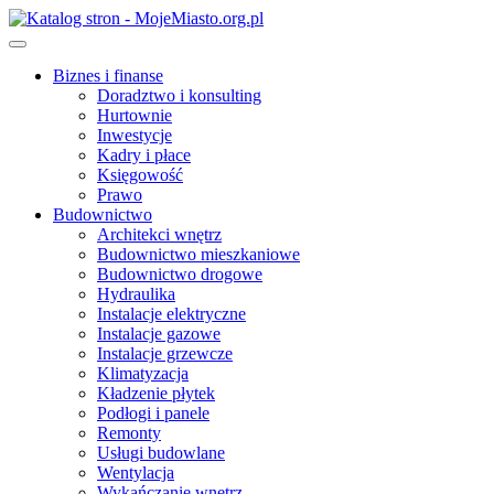
Skip
to
content
Biznes i finanse
Doradztwo i konsulting
Hurtownie
Inwestycje
Kadry i płace
Księgowość
Prawo
Budownictwo
Architekci wnętrz
Budownictwo mieszkaniowe
Budownictwo drogowe
Hydraulika
Instalacje elektryczne
Instalacje gazowe
Instalacje grzewcze
Klimatyzacja
Kładzenie płytek
Podłogi i panele
Remonty
Usługi budowlane
Wentylacja
Wykańczanie wnętrz