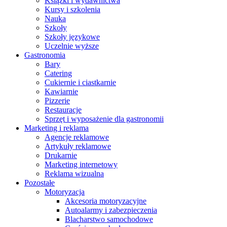
Książki i wydawnictwa
Kursy i szkolenia
Nauka
Szkoły
Szkoły językowe
Uczelnie wyższe
Gastronomia
Bary
Catering
Cukiernie i ciastkarnie
Kawiarnie
Pizzerie
Restauracje
Sprzęt i wyposażenie dla gastronomii
Marketing i reklama
Agencje reklamowe
Artykuły reklamowe
Drukarnie
Marketing internetowy
Reklama wizualna
Pozostałe
Motoryzacja
Akcesoria motoryzacyjne
Autoalarmy i zabezpieczenia
Blacharstwo samochodowe