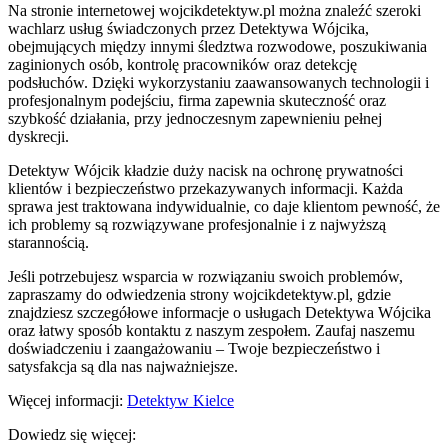
Na stronie internetowej wojcikdetektyw.pl można znaleźć szeroki
wachlarz usług świadczonych przez Detektywa Wójcika,
obejmujących między innymi śledztwa rozwodowe, poszukiwania
zaginionych osób, kontrolę pracowników oraz detekcję
podsłuchów. Dzięki wykorzystaniu zaawansowanych technologii i
profesjonalnym podejściu, firma zapewnia skuteczność oraz
szybkość działania, przy jednoczesnym zapewnieniu pełnej
dyskrecji.
Detektyw Wójcik kładzie duży nacisk na ochronę prywatności
klientów i bezpieczeństwo przekazywanych informacji. Każda
sprawa jest traktowana indywidualnie, co daje klientom pewność, że
ich problemy są rozwiązywane profesjonalnie i z najwyższą
starannością.
Jeśli potrzebujesz wsparcia w rozwiązaniu swoich problemów,
zapraszamy do odwiedzenia strony wojcikdetektyw.pl, gdzie
znajdziesz szczegółowe informacje o usługach Detektywa Wójcika
oraz łatwy sposób kontaktu z naszym zespołem. Zaufaj naszemu
doświadczeniu i zaangażowaniu – Twoje bezpieczeństwo i
satysfakcja są dla nas najważniejsze.
Więcej informacji:
Detektyw Kielce
Dowiedz się więcej: