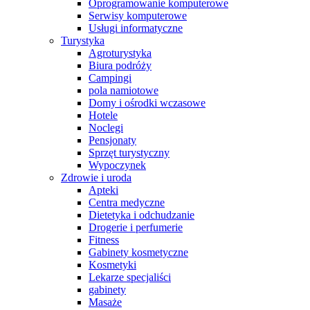
Oprogramowanie komputerowe
Serwisy komputerowe
Usługi informatyczne
Turystyka
Agroturystyka
Biura podróży
Campingi
pola namiotowe
Domy i ośrodki wczasowe
Hotele
Noclegi
Pensjonaty
Sprzęt turystyczny
Wypoczynek
Zdrowie i uroda
Apteki
Centra medyczne
Dietetyka i odchudzanie
Drogerie i perfumerie
Fitness
Gabinety kosmetyczne
Kosmetyki
Lekarze specjaliści
gabinety
Masaże