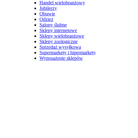
Handel wielobranżowy
Jubilerzy
Obuwie
Odzież
Salony ślubne
Sklepy internetowe
Sklepy wielobranżowe
Sklepy zoologiczne
Sprzedaż wysyłkowa
Supermarkety i hipermarkety
Wyposażenie sklepów