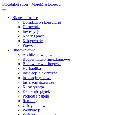
Skip
to
content
Biznes i finanse
Doradztwo i konsulting
Hurtownie
Inwestycje
Kadry i płace
Księgowość
Prawo
Budownictwo
Architekci wnętrz
Budownictwo mieszkaniowe
Budownictwo drogowe
Hydraulika
Instalacje elektryczne
Instalacje gazowe
Instalacje grzewcze
Klimatyzacja
Kładzenie płytek
Podłogi i panele
Remonty
Usługi budowlane
Wentylacja
Wykańczanie wnętrz