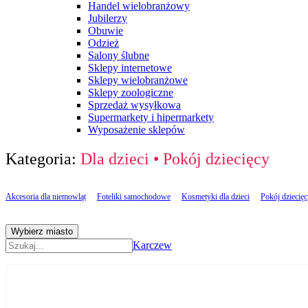
Handel wielobranżowy
Jubilerzy
Obuwie
Odzież
Salony ślubne
Sklepy internetowe
Sklepy wielobranżowe
Sklepy zoologiczne
Sprzedaż wysyłkowa
Supermarkety i hipermarkety
Wyposażenie sklepów
Kategoria:
Dla dzieci
•
Pokój dziecięcy
Akcesoria dla niemowląt
Foteliki samochodowe
Kosmetyki dla dzieci
Pokój dziecię
Wybierz miasto
Karczew