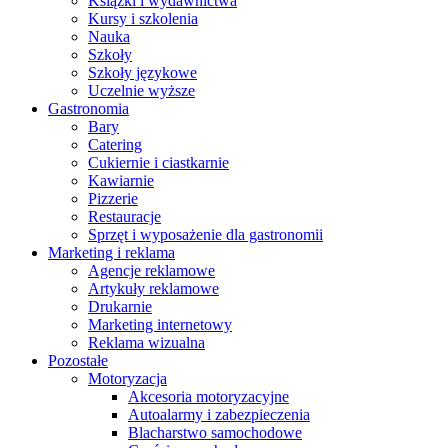
Książki i wydawnictwa
Kursy i szkolenia
Nauka
Szkoły
Szkoły językowe
Uczelnie wyższe
Gastronomia
Bary
Catering
Cukiernie i ciastkarnie
Kawiarnie
Pizzerie
Restauracje
Sprzęt i wyposażenie dla gastronomii
Marketing i reklama
Agencje reklamowe
Artykuły reklamowe
Drukarnie
Marketing internetowy
Reklama wizualna
Pozostałe
Motoryzacja
Akcesoria motoryzacyjne
Autoalarmy i zabezpieczenia
Blacharstwo samochodowe