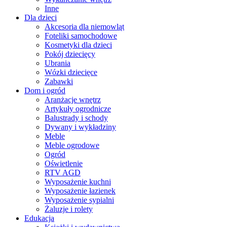
Inne
Dla dzieci
Akcesoria dla niemowląt
Foteliki samochodowe
Kosmetyki dla dzieci
Pokój dziecięcy
Ubrania
Wózki dziecięce
Zabawki
Dom i ogród
Aranżacje wnętrz
Artykuły ogrodnicze
Balustrady i schody
Dywany i wykładziny
Meble
Meble ogrodowe
Ogród
Oświetlenie
RTV AGD
Wyposażenie kuchni
Wyposażenie łazienek
Wyposażenie sypialni
Żaluzje i rolety
Edukacja