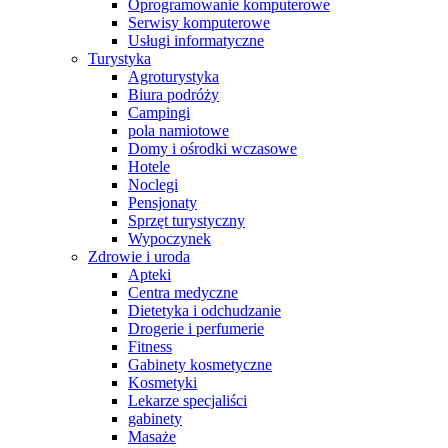
Oprogramowanie komputerowe
Serwisy komputerowe
Usługi informatyczne
Turystyka
Agroturystyka
Biura podróży
Campingi
pola namiotowe
Domy i ośrodki wczasowe
Hotele
Noclegi
Pensjonaty
Sprzęt turystyczny
Wypoczynek
Zdrowie i uroda
Apteki
Centra medyczne
Dietetyka i odchudzanie
Drogerie i perfumerie
Fitness
Gabinety kosmetyczne
Kosmetyki
Lekarze specjaliści
gabinety
Masaże