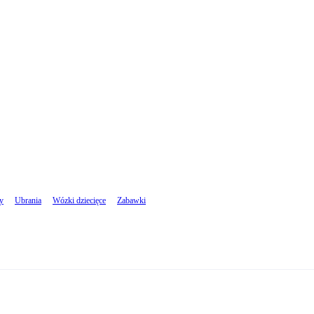
cy
Ubrania
Wózki dziecięce
Zabawki