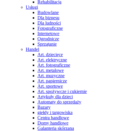
Rehabilitacja
Usługi
Budowlane
Dla biznesu
Dla ludności
Fotograficzne
Internetowe
Ogrodnicze
Sprzątanie
Handel
Art. dziecięce
Art. elektryczne
Art. fotograficzne
Art. metalowe
Art. muzyczne
Art. papiernicze
Art. sportowe
Art. spożywcze i cukiernie
Artykuły dla dzieci
Automaty do sprzedaży
Bazary
giełdy i targowiska
Centra handlowe
Domy handlowe
Galanteria skórzana