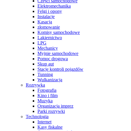
Części samochodowe
Elektromechanika
Felgi i opony
Instalacje
Kasacja
złomowanie
Komisy samochodowe
Lakiernictwo
LPG
Mechanicy
Myjnie samochodowe
Pomoc drogowa
Skup aut
Stacje kontroli pojazdów
Tunning
Wulkanizacja
Rozrywka
Fotografia
Kino i film
Muzyka
Organizacja imprez
Parki rozrywki
Technologia
Internet
Kasy fiskalne