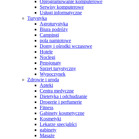
Oprogramowanie komputerowe
Serwisy komputerowe
Usługi informatyczne
Turystyka
Agroturystyka
Biura podróży
Campingi
pola namiotowe
Domy i ośrodki wczasowe
Hotele
Noclegi
Pensjonaty
Sprzęt turystyczny
Wypoczynek
Zdrowie i uroda
Apteki
Centra medyczne
Dietetyka i odchudzanie
Drogerie i perfumerie
Fitness
Gabinety kosmetyczne
Kosmetyki
Lekarze specjaliści
gabinety
Masaże