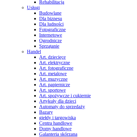
Rehabilitacja
Usługi
Budowlane
Dla biznesu
Dla ludności
Fotograficzne
Internetowe
Ogrodnicze
Sprzątanie
Handel
Art. dziecięce
Art. elektryczne
Art. fotograficzne
Art. metalowe
Art. muzyczne
Art. papiernicze
Art. sportowe
Art. spożywcze i cukiernie
Artykuły dla dzieci
Automaty do sprzedaży
Bazary
giełdy i targowiska
Centra handlowe
Domy handlowe
Galanteria skórzana