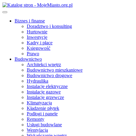
Skip
to
content
Biznes i finanse
Doradztwo i konsulting
Hurtownie
Inwestycje
Kadry i płace
Księgowość
Prawo
Budownictwo
Architekci wnętrz
Budownictwo mieszkaniowe
Budownictwo drogowe
Hydraulika
Instalacje elektryczne
Instalacje gazowe
Instalacje grzewcze
Klimatyzacja
Kładzenie płytek
Podłogi i panele
Remonty
Usługi budowlane
Wentylacja
Wykańczanie wnętrz