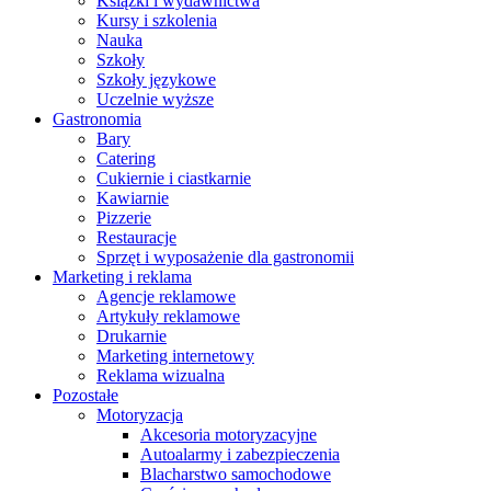
Książki i wydawnictwa
Kursy i szkolenia
Nauka
Szkoły
Szkoły językowe
Uczelnie wyższe
Gastronomia
Bary
Catering
Cukiernie i ciastkarnie
Kawiarnie
Pizzerie
Restauracje
Sprzęt i wyposażenie dla gastronomii
Marketing i reklama
Agencje reklamowe
Artykuły reklamowe
Drukarnie
Marketing internetowy
Reklama wizualna
Pozostałe
Motoryzacja
Akcesoria motoryzacyjne
Autoalarmy i zabezpieczenia
Blacharstwo samochodowe