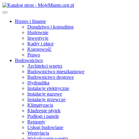
Skip
to
content
Biznes i finanse
Doradztwo i konsulting
Hurtownie
Inwestycje
Kadry i płace
Księgowość
Prawo
Budownictwo
Architekci wnętrz
Budownictwo mieszkaniowe
Budownictwo drogowe
Hydraulika
Instalacje elektryczne
Instalacje gazowe
Instalacje grzewcze
Klimatyzacja
Kładzenie płytek
Podłogi i panele
Remonty
Usługi budowlane
Wentylacja
Wykańczanie wnętrz