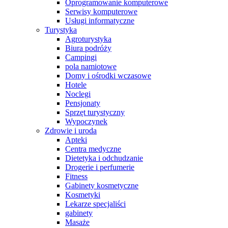
Oprogramowanie komputerowe
Serwisy komputerowe
Usługi informatyczne
Turystyka
Agroturystyka
Biura podróży
Campingi
pola namiotowe
Domy i ośrodki wczasowe
Hotele
Noclegi
Pensjonaty
Sprzęt turystyczny
Wypoczynek
Zdrowie i uroda
Apteki
Centra medyczne
Dietetyka i odchudzanie
Drogerie i perfumerie
Fitness
Gabinety kosmetyczne
Kosmetyki
Lekarze specjaliści
gabinety
Masaże