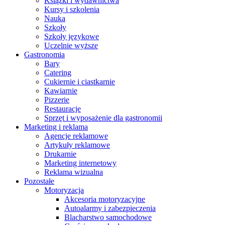
Książki i wydawnictwa
Kursy i szkolenia
Nauka
Szkoły
Szkoły językowe
Uczelnie wyższe
Gastronomia
Bary
Catering
Cukiernie i ciastkarnie
Kawiarnie
Pizzerie
Restauracje
Sprzęt i wyposażenie dla gastronomii
Marketing i reklama
Agencje reklamowe
Artykuły reklamowe
Drukarnie
Marketing internetowy
Reklama wizualna
Pozostałe
Motoryzacja
Akcesoria motoryzacyjne
Autoalarmy i zabezpieczenia
Blacharstwo samochodowe