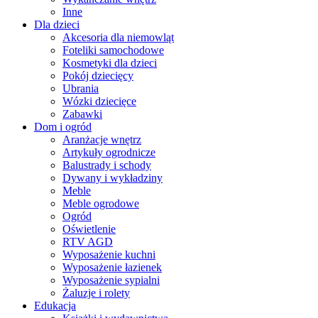
Inne
Dla dzieci
Akcesoria dla niemowląt
Foteliki samochodowe
Kosmetyki dla dzieci
Pokój dziecięcy
Ubrania
Wózki dziecięce
Zabawki
Dom i ogród
Aranżacje wnętrz
Artykuły ogrodnicze
Balustrady i schody
Dywany i wykładziny
Meble
Meble ogrodowe
Ogród
Oświetlenie
RTV AGD
Wyposażenie kuchni
Wyposażenie łazienek
Wyposażenie sypialni
Żaluzje i rolety
Edukacja