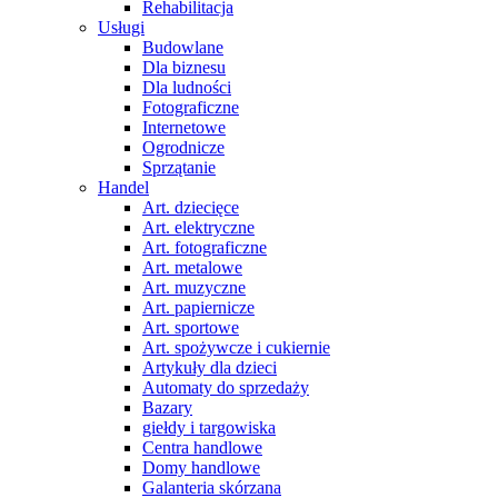
Rehabilitacja
Usługi
Budowlane
Dla biznesu
Dla ludności
Fotograficzne
Internetowe
Ogrodnicze
Sprzątanie
Handel
Art. dziecięce
Art. elektryczne
Art. fotograficzne
Art. metalowe
Art. muzyczne
Art. papiernicze
Art. sportowe
Art. spożywcze i cukiernie
Artykuły dla dzieci
Automaty do sprzedaży
Bazary
giełdy i targowiska
Centra handlowe
Domy handlowe
Galanteria skórzana