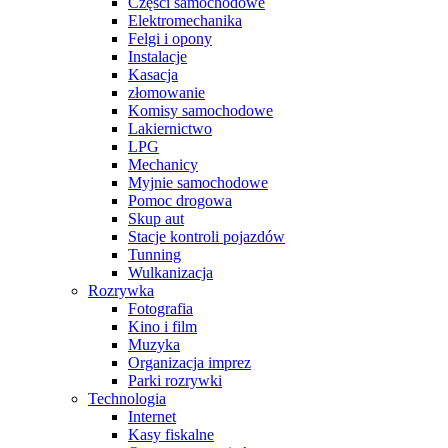
Części samochodowe
Elektromechanika
Felgi i opony
Instalacje
Kasacja
złomowanie
Komisy samochodowe
Lakiernictwo
LPG
Mechanicy
Myjnie samochodowe
Pomoc drogowa
Skup aut
Stacje kontroli pojazdów
Tunning
Wulkanizacja
Rozrywka
Fotografia
Kino i film
Muzyka
Organizacja imprez
Parki rozrywki
Technologia
Internet
Kasy fiskalne