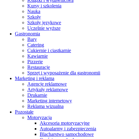
Książki i wydawnictwa
Kursy i szkolenia
Nauka
Szkoły
Szkoły językowe
Uczelnie wyższe
Gastronomia
Bary
Catering
Cukiernie i ciastkarnie
Kawiarnie
Pizzerie
Restauracje
Sprzęt i wyposażenie dla gastronomii
Marketing i reklama
Agencje reklamowe
Artykuły reklamowe
Drukarnie
Marketing internetowy
Reklama wizualna
Pozostałe
Motoryzacja
Akcesoria motoryzacyjne
Autoalarmy i zabezpieczenia
Blacharstwo samochodowe