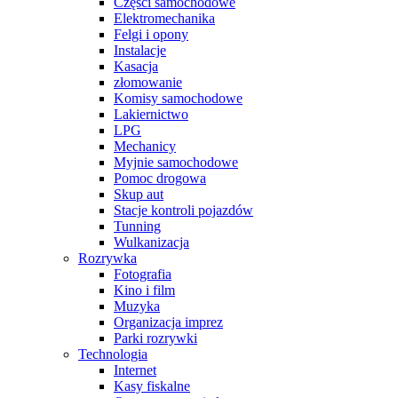
Części samochodowe
Elektromechanika
Felgi i opony
Instalacje
Kasacja
złomowanie
Komisy samochodowe
Lakiernictwo
LPG
Mechanicy
Myjnie samochodowe
Pomoc drogowa
Skup aut
Stacje kontroli pojazdów
Tunning
Wulkanizacja
Rozrywka
Fotografia
Kino i film
Muzyka
Organizacja imprez
Parki rozrywki
Technologia
Internet
Kasy fiskalne