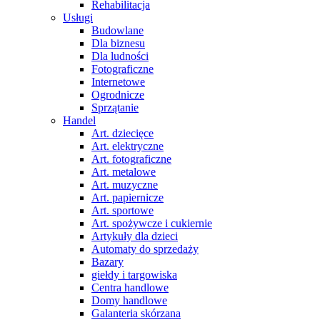
Rehabilitacja
Usługi
Budowlane
Dla biznesu
Dla ludności
Fotograficzne
Internetowe
Ogrodnicze
Sprzątanie
Handel
Art. dziecięce
Art. elektryczne
Art. fotograficzne
Art. metalowe
Art. muzyczne
Art. papiernicze
Art. sportowe
Art. spożywcze i cukiernie
Artykuły dla dzieci
Automaty do sprzedaży
Bazary
giełdy i targowiska
Centra handlowe
Domy handlowe
Galanteria skórzana