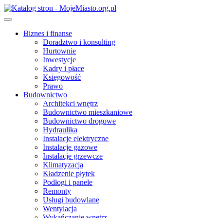
Skip
to
content
Biznes i finanse
Doradztwo i konsulting
Hurtownie
Inwestycje
Kadry i płace
Księgowość
Prawo
Budownictwo
Architekci wnętrz
Budownictwo mieszkaniowe
Budownictwo drogowe
Hydraulika
Instalacje elektryczne
Instalacje gazowe
Instalacje grzewcze
Klimatyzacja
Kładzenie płytek
Podłogi i panele
Remonty
Usługi budowlane
Wentylacja
Wykańczanie wnętrz