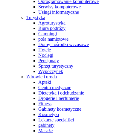
Oprogramowanie komputerowe
Serwisy komputerowe
Usługi informatyczne
Turystyka
Agroturystyka
Biura podróży
Campingi
pola namiotowe
Domy i ośrodki wczasowe
Hotele
Noclegi
Pensjonaty
Sprzęt turystyczny
Wypoczynek
Zdrowie i uroda
Apteki
Centra medyczne
Dietetyka i odchudzanie
Drogerie i perfumerie
Fitness
Gabinety kosmetyczne
Kosmetyki
Lekarze specjaliści
gabinety
Masaże