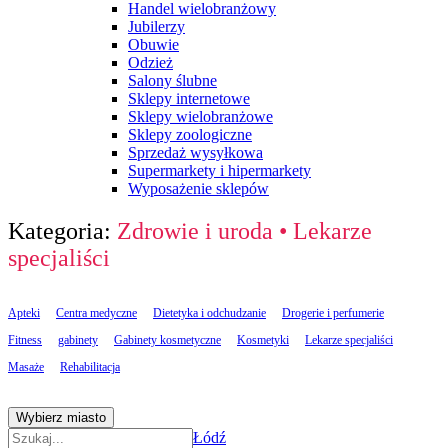
Handel wielobranżowy
Jubilerzy
Obuwie
Odzież
Salony ślubne
Sklepy internetowe
Sklepy wielobranżowe
Sklepy zoologiczne
Sprzedaż wysyłkowa
Supermarkety i hipermarkety
Wyposażenie sklepów
Kategoria:
Zdrowie i uroda
•
Lekarze
specjaliści
Apteki
Centra medyczne
Dietetyka i odchudzanie
Drogerie i perfumerie
Fitness
gabinety
Gabinety kosmetyczne
Kosmetyki
Lekarze specjaliści
Masaże
Rehabilitacja
Wybierz miasto
Łódź