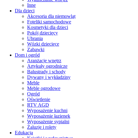
Inne
Dla dzieci
Akcesoria dla niemowląt
Foteliki samochodowe
Kosmetyki dla dzieci
Pokój dziecięcy
Ubrania
Wózki dziecięce
Zabawki
Dom i ogród
Aranżacje wnętrz
Artykuły ogrodnicze
Balustrady i schody
Dywany i wykładziny
Meble
Meble ogrodowe
Ogród
Oświetlenie
RTV AGD
Wyposażenie kuchni
Wyposażenie łazienek
Wyposażenie sypialni
Żaluzje i rolety
Edukacja