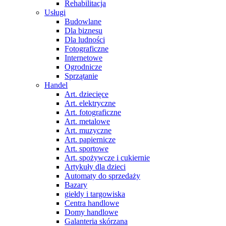
Rehabilitacja
Usługi
Budowlane
Dla biznesu
Dla ludności
Fotograficzne
Internetowe
Ogrodnicze
Sprzątanie
Handel
Art. dziecięce
Art. elektryczne
Art. fotograficzne
Art. metalowe
Art. muzyczne
Art. papiernicze
Art. sportowe
Art. spożywcze i cukiernie
Artykuły dla dzieci
Automaty do sprzedaży
Bazary
giełdy i targowiska
Centra handlowe
Domy handlowe
Galanteria skórzana