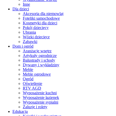
Inne
Dla dzieci
Akcesoria dla niemowląt
Foteliki samochodowe
Kosmetyki dla dzieci
Pokój dziecięcy
Ubrania
Wózki dziecięce
Zabawki
Dom i ogród
Aranżacje wnętrz
Artykuły ogrodnicze
Balustrady i schody
Dywany i wykładziny
Meble
Meble ogrodowe
Ogród
Oświetlenie
RTV AGD
Wyposażenie kuchni
Wyposażenie łazienek
Wyposażenie sypialni
Żaluzje i rolety
Edukacja