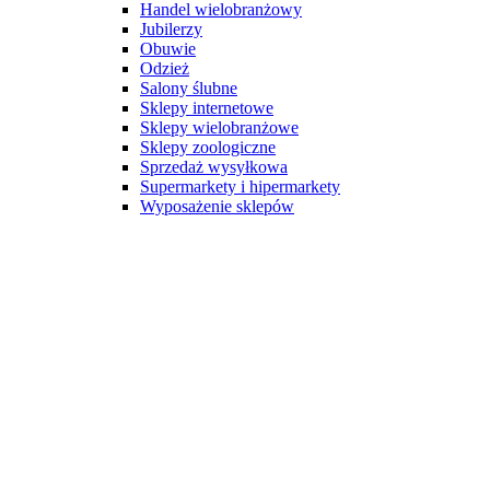
Handel wielobranżowy
Jubilerzy
Obuwie
Odzież
Salony ślubne
Sklepy internetowe
Sklepy wielobranżowe
Sklepy zoologiczne
Sprzedaż wysyłkowa
Supermarkety i hipermarkety
Wyposażenie sklepów