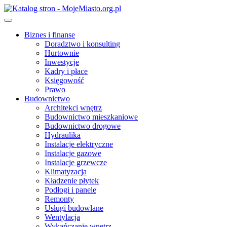
Skip
to
content
Biznes i finanse
Doradztwo i konsulting
Hurtownie
Inwestycje
Kadry i płace
Księgowość
Prawo
Budownictwo
Architekci wnętrz
Budownictwo mieszkaniowe
Budownictwo drogowe
Hydraulika
Instalacje elektryczne
Instalacje gazowe
Instalacje grzewcze
Klimatyzacja
Kładzenie płytek
Podłogi i panele
Remonty
Usługi budowlane
Wentylacja
Wykańczanie wnętrz