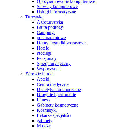
Oprogramowanie komputerowe
Serwisy komputerowe
Usługi informatyczne
Turystyka
Agroturystyka
Biura podróży
Campingi
pola namiotowe
Domy i ośrodki wczasowe
Hotele
Noclegi
Pensjonaty
Sprzęt turystyczny
Wypoczynek
Zdrowie i uroda
Apteki
Centra medyczne
Dietetyka i odchudzanie
Drogerie i perfumerie
Fitness
Gabinety kosmetyczne
Kosmetyki
Lekarze specjaliści
gabinety
Masaże