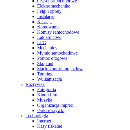
Części samochodowe
Elektromechanika
Felgi i opony
Instalacje
Kasacja
złomowanie
Komisy samochodowe
Lakiernictwo
LPG
Mechanicy
Myjnie samochodowe
Pomoc drogowa
Skup aut
Stacje kontroli pojazdów
Tunning
Wulkanizacja
Rozrywka
Fotografia
Kino i film
Muzyka
Organizacja imprez
Parki rozrywki
Technologia
Internet
Kasy fiskalne