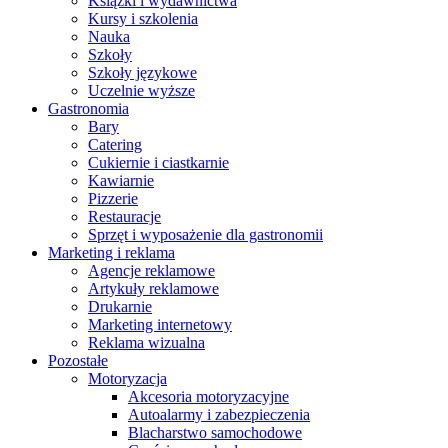
Książki i wydawnictwa
Kursy i szkolenia
Nauka
Szkoły
Szkoły językowe
Uczelnie wyższe
Gastronomia
Bary
Catering
Cukiernie i ciastkarnie
Kawiarnie
Pizzerie
Restauracje
Sprzęt i wyposażenie dla gastronomii
Marketing i reklama
Agencje reklamowe
Artykuły reklamowe
Drukarnie
Marketing internetowy
Reklama wizualna
Pozostałe
Motoryzacja
Akcesoria motoryzacyjne
Autoalarmy i zabezpieczenia
Blacharstwo samochodowe